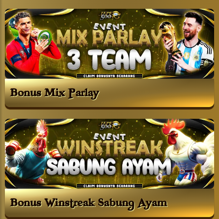
Bonus Mix Parlay
Bonus Winstreak Sabung Ayam