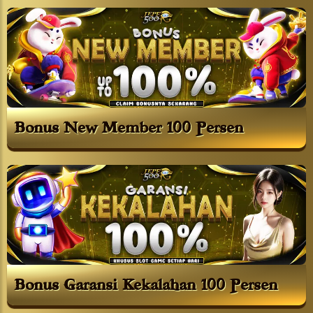
Bonus New Member 100 Persen
Bonus Garansi Kekalahan 100 Persen