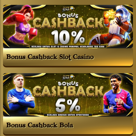
Bonus Cashback Slot Casino
Bonus Cashback Bola