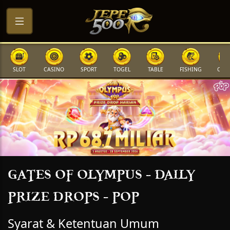
CASINO
SPORT
TOGEL
TABLE
FISHING
COCK F.
ARC
GATES OF OLYMPUS - DAILY
PRIZE DROPS - POP
Syarat & Ketentuan Umum