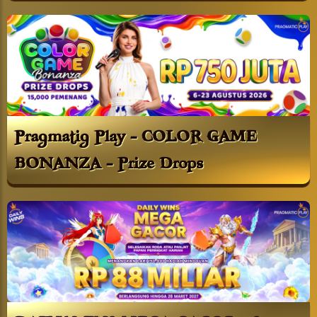
Pragmatig Play - COLOR GAME
BONANZA - Prize Drops