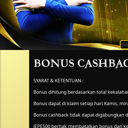
BONUS CASHBA
SYARAT & KETENTUAN :
Bonus dihitung berdasarkan total kekalaha
Bonus dapat di klaim setiap hari Kamis, mi
Bonus cashback tidak dapat digabungkan 
JEPE500 berhak membatalkan bonus dan ke