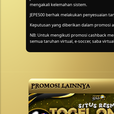
mengakali kelemahan sistem.
JEPE500 berhak melakukan penyesuaian tan
Keputusan yang diberikan dalam promosi a
NB: Untuk mengikuti promosi cashback mem
semua taruhan virtual, e-soccer, saba virt
PROMOSI LAINNYA