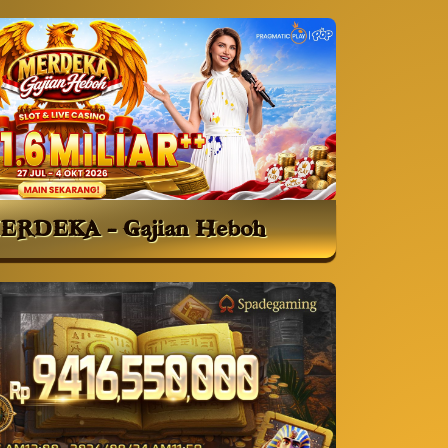
 MERDEKA - Gajian Heboh