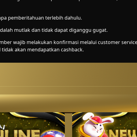
pa pemberitahuan terlebih dahulu.
dalah mutlak dan tidak dapat diganggu gugat.
ber wajib melakukan konfirmasi melalui customer service
ual tidak akan mendapatkan cashback.