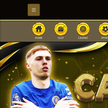
HOME
SLOT
CASINO
SPOR