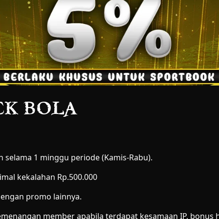
CK BOLA
n selama 1 minggu periode (Kamis-Rabu).
nimal kekalahan Rp.500.000
dengan promo lainnya.
menangan member apabila terdapat kesamaan IP, bonus hun