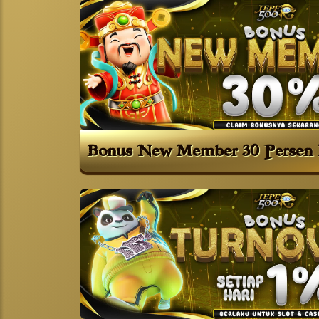
Bonus New Member 30 Persen H