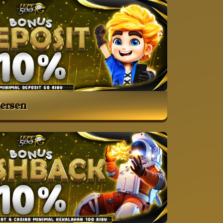
ersen