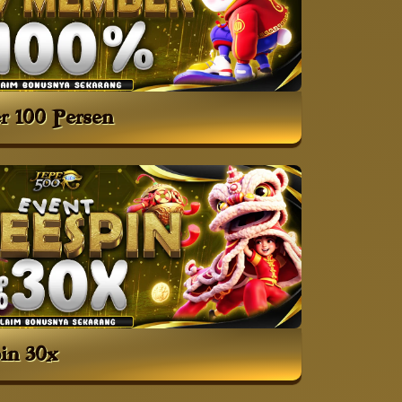
 100 Persen
in 30x