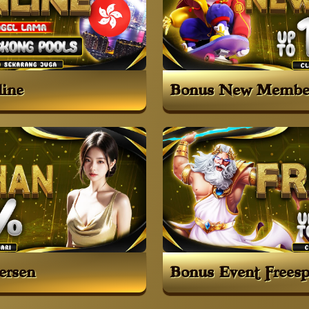
line
Bonus New Member
ersen
Bonus Event Freesp