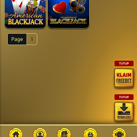
Page
1
TUTUP
TUTUP